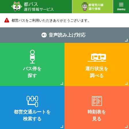
都営バスをご利用いただきありがとうございます。
音声読み上げ対応
バス停を
運行状況を
探す
調べる
都営交通ルートを
時刻表を
検索する
見る