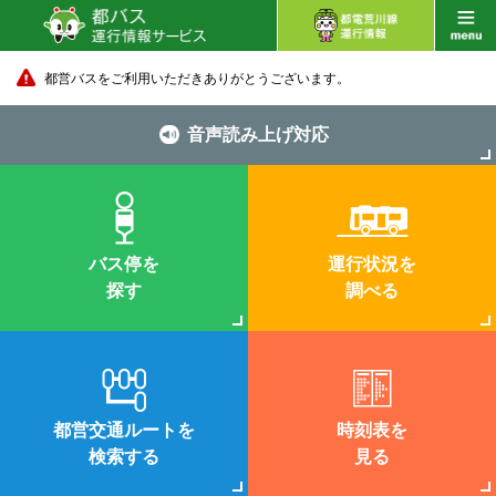
都営バスをご利用いただきありがとうございます。
音声読み上げ対応
バス停を
運行状況を
探す
調べる
都営交通ルートを
時刻表を
検索する
見る