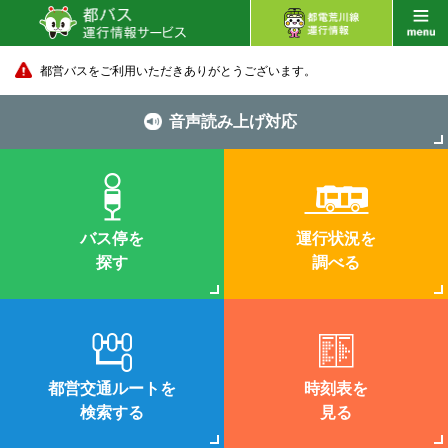
都営バスをご利用いただきありがとうございます。
音声読み上げ対応
バス停を
運行状況を
探す
調べる
都営交通ルートを
時刻表を
検索する
見る