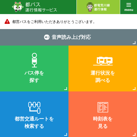
都営バスをご利用いただきありがとうございます。
音声読み上げ対応
バス停を
運行状況を
探す
調べる
都営交通ルートを
時刻表を
検索する
見る