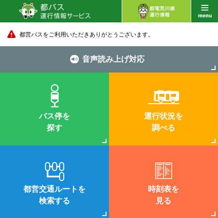
都営バスをご利用いただきありがとうございます。
音声読み上げ対応
バス停を
運行状況を
探す
調べる
都営交通ルートを
時刻表を
検索する
見る