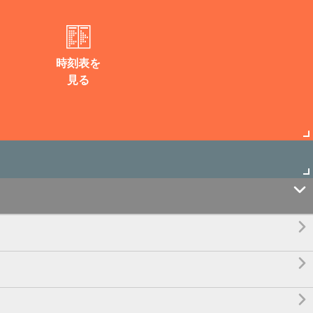
時刻表を
見る



