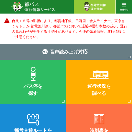
台風１５号の影響により、都営地下鉄、日暮里・舎人ライナー、東京さ
くらトラム(都電荒川線)、都営バス
において遅延や運行本数の減少、運行
の見合わせが発生する可能性があります。
今後の気象情報、運行情報に
ご注意ください。
音声読み上げ対応
バス停を
運行状況を
探す
調べる
都営交通ルートを
時刻表を