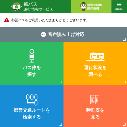
都営バスをご利用いただきありがとうございます。
音声読み上げ対応
バス停を
運行状況を
探す
調べる
都営交通ルートを
時刻表を
検索する
見る