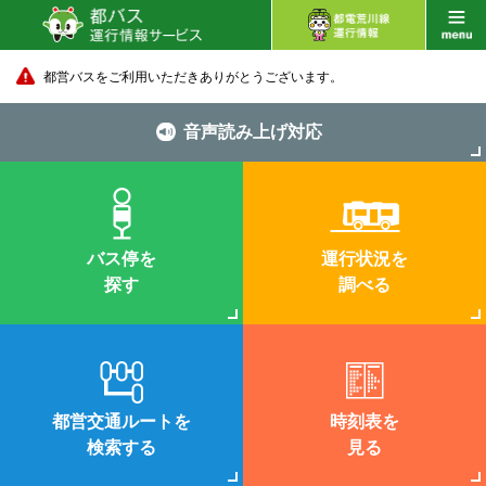
都営バスをご利用いただきありがとうございます。
音声読み上げ対応
バス停を
運行状況を
探す
調べる
都営交通ルートを
時刻表を
検索する
見る