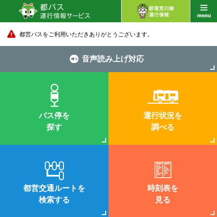
都営バスをご利用いただきありがとうございます。
音声読み上げ対応
バス停を
運行状況を
探す
調べる
都営交通ルートを
時刻表を
検索する
見る