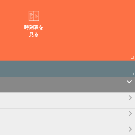
時刻表を
見る



