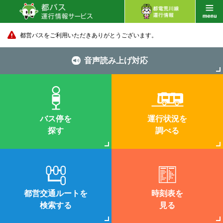
都営バスをご利用いただきありがとうございます。
音声読み上げ対応
バス停を
運行状況を
探す
調べる
都営交通ルートを
時刻表を
検索する
見る