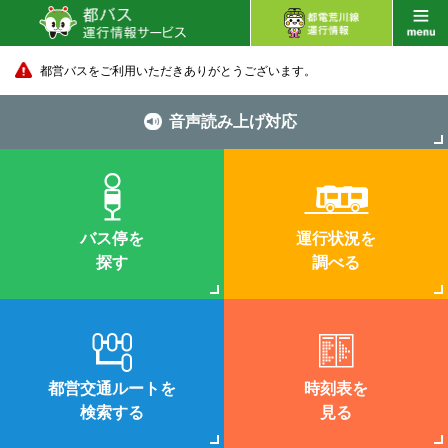
都営バスをご利用いただきありがとうございます。
音声読み上げ対応
バス停を
運行状況を
探す
調べる
都営交通ルートを
時刻表を
検索する
見る