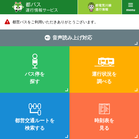
都営バスをご利用いただきありがとうございます。
音声読み上げ対応
バス停を
運行状況を
探す
調べる
都営交通ルートを
時刻表を
検索する
見る