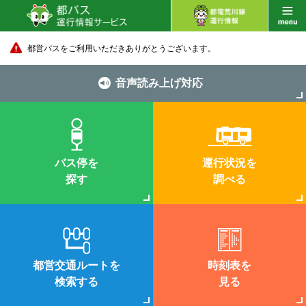
都営バスをご利用いただきありがとうございます。
音声読み上げ対応
バス停を
運行状況を
探す
調べる
都営交通ルートを
時刻表を
検索する
見る