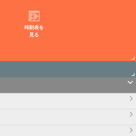
時刻表を
見る



