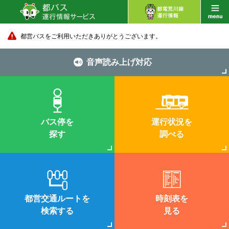
都営バスをご利用いただきありがとうございます。
音声読み上げ対応
バス停を
運行状況を
探す
調べる
都営交通ルートを
時刻表を
検索する
見る