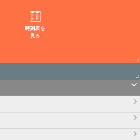
時刻表を
見る



