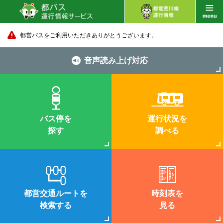
都営バスをご利用いただきありがとうございます。
音声読み上げ対応
バス停を
運行状況を
探す
調べる
都営交通ルートを
時刻表を
検索する
見る