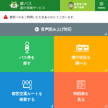
都営バスをご利用いただきありがとうございます。
音声読み上げ対応
バス停を
運行状況を
探す
調べる
都営交通ルートを
時刻表を
検索する
見る