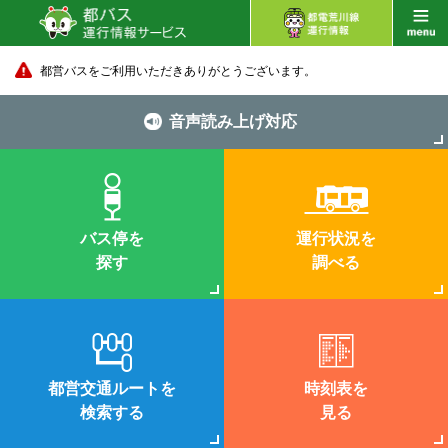
都営バスをご利用いただきありがとうございます。
音声読み上げ対応
バス停を
運行状況を
探す
調べる
都営交通ルートを
時刻表を
検索する
見る