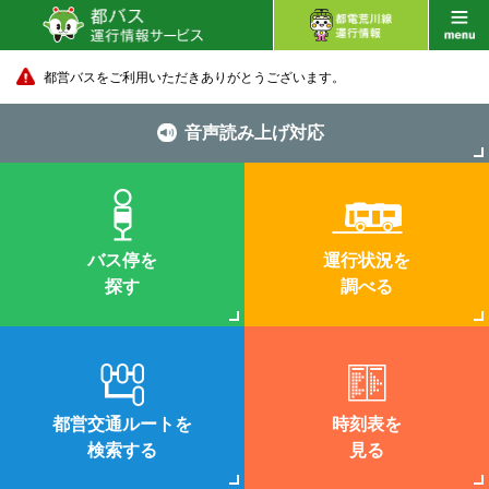
都営バスをご利用いただきありがとうございます。
音声読み上げ対応
バス停を
運行状況を
探す
調べる
都営交通ルートを
時刻表を
検索する
見る