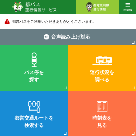
都営バスをご利用いただきありがとうございます。
音声読み上げ対応
バス停を
運行状況を
探す
調べる
都営交通ルートを
時刻表を
検索する
見る