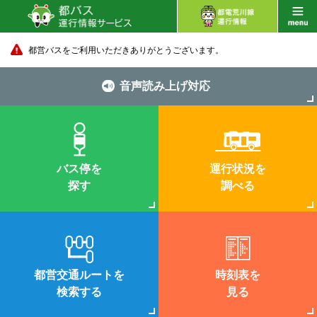
都営バスをご利用いただきありがとうございます。
音声読み上げ対応
バス停を
運行状況を
探す
調べる
都営交通ルートを
時刻表を
検索する
見る