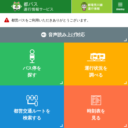
都営バスをご利用いただきありがとうございます。
音声読み上げ対応
バス停を
運行状況を
探す
調べる
都営交通ルートを
時刻表を
検索する
見る