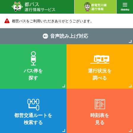
都営バスをご利用いただきありがとうございます。
音声読み上げ対応
バス停を
運行状況を
探す
調べる
都営交通ルートを
時刻表を
検索する
見る