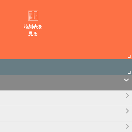
時刻表を
見る



