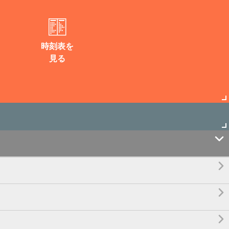
時刻表を
見る



