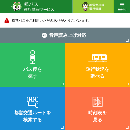
都営バスをご利用いただきありがとうございます。
音声読み上げ対応
バス停を
運行状況を
探す
調べる
都営交通ルートを
時刻表を
検索する
見る