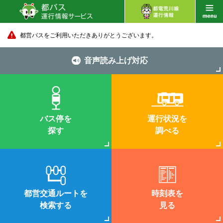
都営バスをご利用いただきありがとうございます。
音声読み上げ対応
バス停を
運行状況を
探す
調べる
都営交通ルートを
時刻表を
検索する
見る