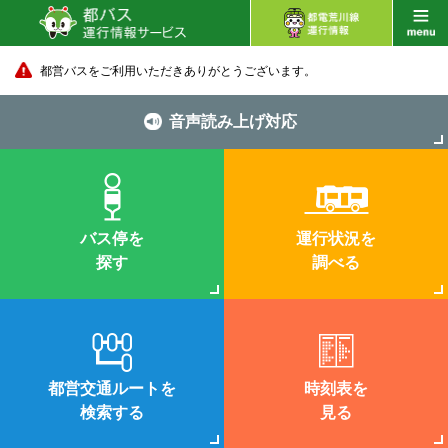
都営バスをご利用いただきありがとうございます。
音声読み上げ対応
バス停を
運行状況を
探す
調べる
都営交通ルートを
時刻表を
検索する
見る