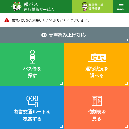
都営バスをご利用いただきありがとうございます。
音声読み上げ対応
バス停を
運行状況を
探す
調べる
都営交通ルートを
時刻表を
検索する
見る