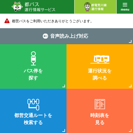
都営バスをご利用いただきありがとうございます。
音声読み上げ対応
バス停を
運行状況を
探す
調べる
都営交通ルートを
時刻表を
検索する
見る