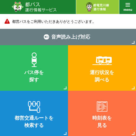
都営バスをご利用いただきありがとうございます。
音声読み上げ対応
バス停を
運行状況を
探す
調べる
都営交通ルートを
時刻表を
検索する
見る