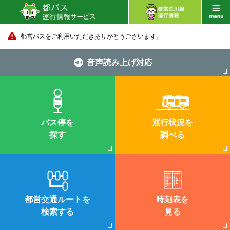
都営バスをご利用いただきありがとうございます。
音声読み上げ対応
バス停を
運行状況を
探す
調べる
都営交通ルートを
時刻表を
検索する
見る