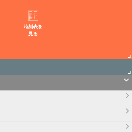
時刻表を
見る



