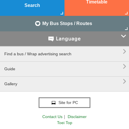
Timetable
Search
My Bus Stops / Routes


Find a bus / Wrap advertising search

Guide

Gallery
Site for PC
Contact Us
｜
Disclaimer
Toei Top