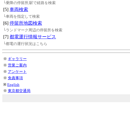
└乗降の停留所,駅で経路を検索
[5]
車両検索
└車両を指定して検索
[6]
停留所地図検索
└ランドマーク周辺の停留所を検索
[7]
都電運行情報サービス
└都電の運行状況はこちら
※
ギャラリー
※
営業ご案内
※
アンケート
※
免責事項
※
English
※
東京都交通局