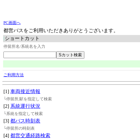
PC画面へ
都営バスをご利用いただきありがとうございます。
|
ショートカット
停留所名/系統名を入力
ご利用方法
[1]
車両接近情報
└停留所,駅を指定して検索
[2]
系統運行状況
└系統を指定して検索
[3]
都バス時刻表
└停留所の時刻表
[4]
都営交通経路検索