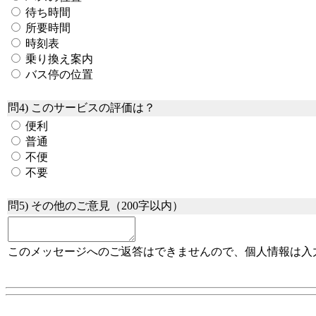
待ち時間
所要時間
時刻表
乗り換え案内
バス停の位置
問4) このサービスの評価は？
便利
普通
不便
不要
問5) その他のご意見（200字以内）
このメッセージへのご返答はできませんので、個人情報は入