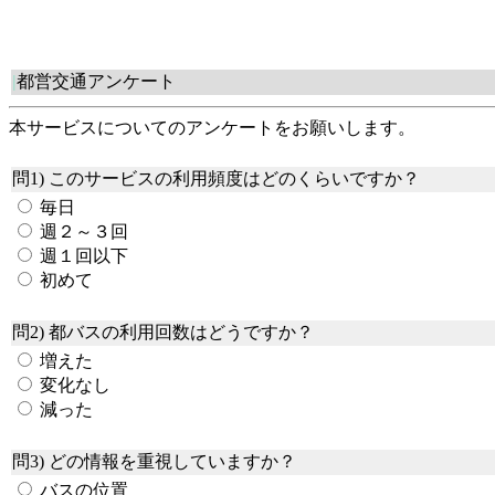
|
都営交通アンケート
本サービスについてのアンケートをお願いします。
問1) このサービスの利用頻度はどのくらいですか？
毎日
週２～３回
週１回以下
初めて
問2) 都バスの利用回数はどうですか？
増えた
変化なし
減った
問3) どの情報を重視していますか？
バスの位置