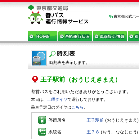
東京都公式ホ
時刻表を表示します。
王子駅前
（おうじえきまえ）
都営バスをご利用いただきありがとうございます。
本日は、
土曜ダイヤ
で運行しております。
乗車予定日のダイヤは
こちら
。
停留所名
王子駅前
(おうじえきまえ)
系統名
王７８
(おう、ななじゅう