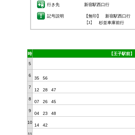
行き先
新宿駅西口行
記号説明
【無印】 新宿駅西口行
【ｽ】 杉並車庫前行
時
【王子駅前】
5
6
35
56
7
12
28
47
8
07
26
45
9
04
23
48
10
14
42
11