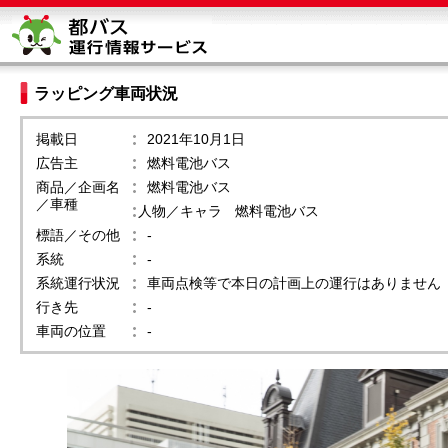
ラッピング車両状況
掲載日
2021年10月1日
広告主
燃料電池バス
商品／企画名
燃料電池バス
／車種
人物／キャラ
燃料電池バス
標語／その他
-
系統
-
系統運行状況
車両点検等で本日の計画上の運行はありません
行き先
-
車両の位置
-