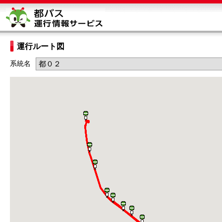
運行ルート図
系統名
都０２